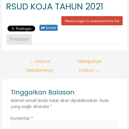
RSUD KOJA TAHUN 2021
Please Login to download this file
Share
Preview
Navigasi
←
mdocs
Selanjutnya
pos
Sebelumnya
mdocs
→
Tinggalkan Balasan
Alamat email Anda tidak akan dipublikasikan.
Ruas
yang wajib ditandai
*
Komentar
*