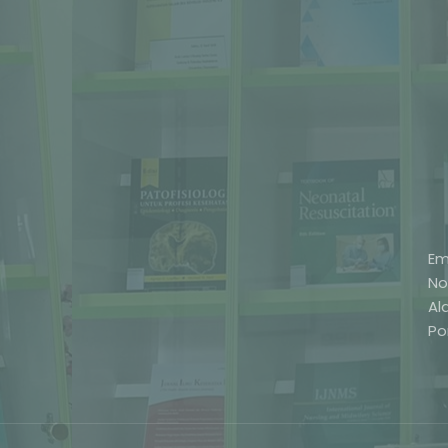
Em
No
Al
Po