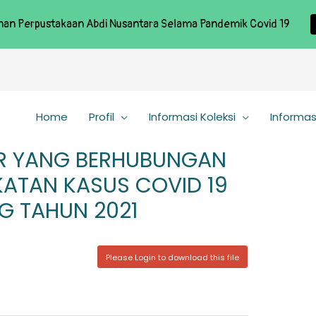
nan Perpustakaan Abdi Nusantara Selama Pandemik Covid 19
Home
Profil
Informasi Koleksi
Informas
OR YANG BERHUBUNGAN
ATAN KASUS COVID 19
NG TAHUN 2021
Please Login to download this file