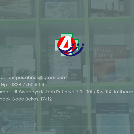
ail : perpus.abnus@gmail.com
 Hp : 0838 7750 9109
amat : Jl. Swadaya Kubah Putih No 7 Rt 001 / Rw 014 Jatibeni
ndok Gede Bekasi 17412