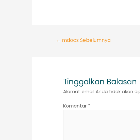
Navigasi
←
mdocs Sebelumnya
pos
Tinggalkan Balasan
Alamat email Anda tidak akan dip
Komentar
*