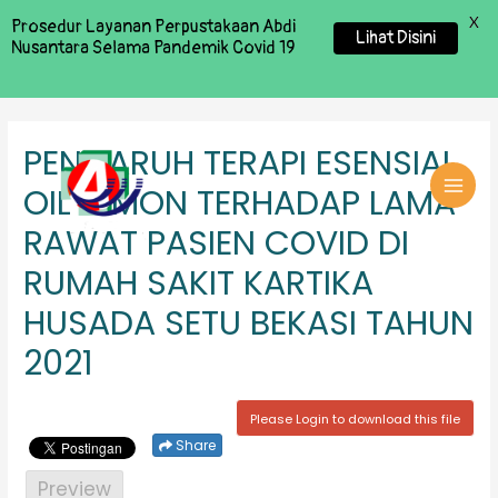
X
Prosedur Layanan Perpustakaan Abdi
Lihat Disini
Nusantara Selama Pandemik Covid 19
PENGARUH TERAPI ESENSIAL
OIL LEMON TERHADAP LAMA
MAI
RAWAT PASIEN COVID DI
MEN
RUMAH SAKIT KARTIKA
HUSADA SETU BEKASI TAHUN
2021
Please Login to download this file
Share
Preview