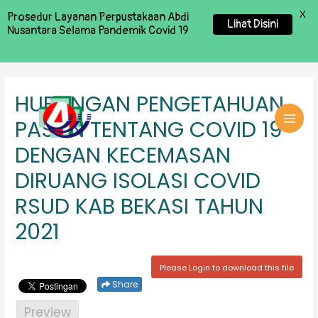
X
Prosedur Layanan Perpustakaan Abdi
Lihat Disini
Nusantara Selama Pandemik Covid 19
HUBUNGAN PENGETAHUAN
PASIEN TENTANG COVID 19
MAI
DENGAN KECEMASAN
MEN
DIRUANG ISOLASI COVID
RSUD KAB BEKASI TAHUN
2021
Please Login to download this file
Share
Preview