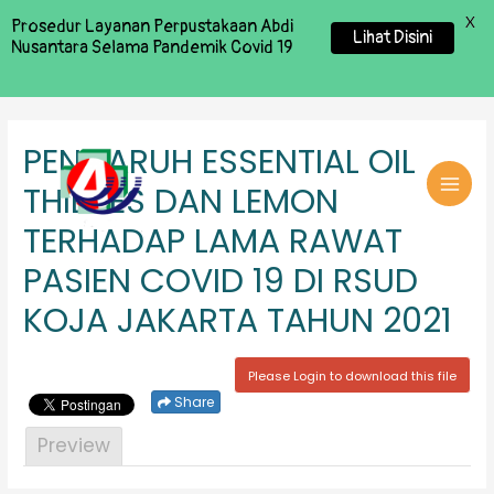
X
Prosedur Layanan Perpustakaan Abdi
Lihat Disini
Nusantara Selama Pandemik Covid 19
PENGARUH ESSENTIAL OIL
THIEVES DAN LEMON
MAI
TERHADAP LAMA RAWAT
MEN
PASIEN COVID 19 DI RSUD
KOJA JAKARTA TAHUN 2021
Please Login to download this file
Share
Preview