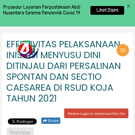
X
Prosedur Layanan Perpustakaan Abdi
Lihat Disini
Nusantara Selama Pandemik Covid 19
EFEKTIVITAS PELAKSANAAN
INISIASI MENYUSU DINI
MAI
DITINJAU DARI PERSALINAN
MEN
SPONTAN DAN SECTIO
CAESAREA DI RSUD KOJA
TAHUN 2021
Please Login to download this file
Share
Preview