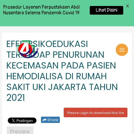
X
Prosedur Layanan Perpustakaan Abdi
Lihat Disini
Nusantara Selama Pandemik Covid 19
EFEK PSIKOEDUKASI
TERHADAP PENURUNAN
MAI
KECEMASAN PADA PASIEN
MEN
HEMODIALISA DI RUMAH
SAKIT UKI JAKARTA TAHUN
2021
Please Login to download this file
Share
Preview