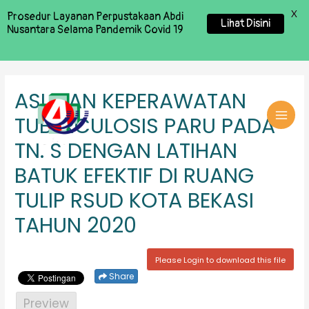
X
Prosedur Layanan Perpustakaan Abdi
Lihat Disini
Nusantara Selama Pandemik Covid 19
ASUHAN KEPERAWATAN
TUBERCULOSIS PARU PADA
MAI
TN. S DENGAN LATIHAN
MEN
BATUK EFEKTIF DI RUANG
TULIP RSUD KOTA BEKASI
TAHUN 2020
Please Login to download this file
Share
Preview