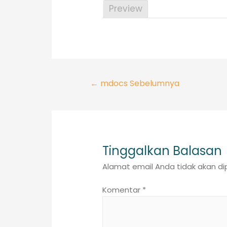
Preview
Navigasi
←
mdocs Sebelumnya
pos
Tinggalkan Balasan
Alamat email Anda tidak akan dip
Komentar
*