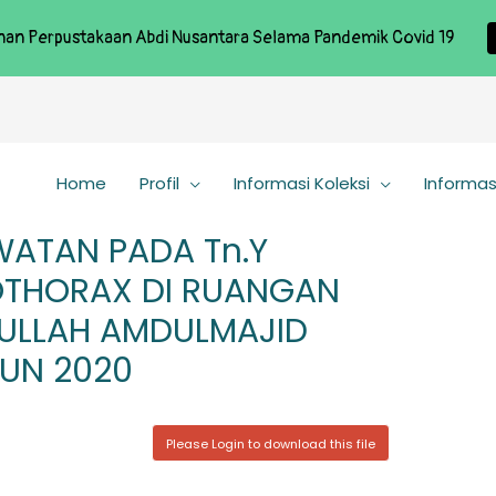
nan Perpustakaan Abdi Nusantara Selama Pandemik Covid 19
Home
Profil
Informasi Koleksi
Informas
ATAN PADA Tn.Y
THORAX DI RUANGAN
ULLAH AMDULMAJID
HUN 2020
Please Login to download this file