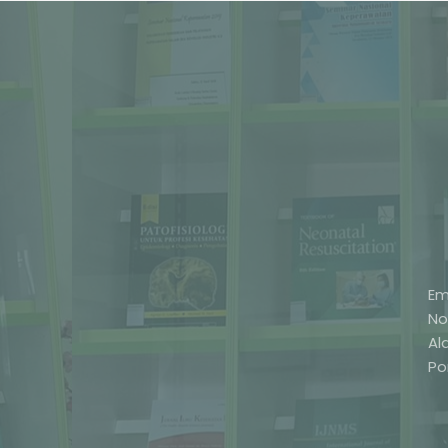
Em
No
Al
Po