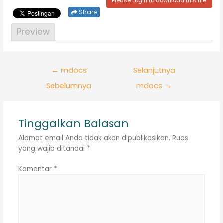
Please Login to download this file
Share
Preview
Navigasi
←
mdocs
Selanjutnya
pos
Sebelumnya
mdocs
→
Tinggalkan Balasan
Alamat email Anda tidak akan dipublikasikan.
Ruas
yang wajib ditandai
*
Komentar
*