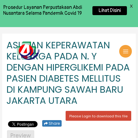
X
Prosedur Layanan Perpustakaan Abdi
Lihat Disini
Nusantara Selama Pandemik Covid 19
ASUHAN KEPERAWATAN
KELUARGA PADA N. Y
MAI
DENGAN HIPERGLIKEMI PADA
MEN
PASIEN DIABETES MELLITUS
DI KAMPUNG SAWAH BARU
JAKARTA UTARA
Please Login to download this file
Share
Preview