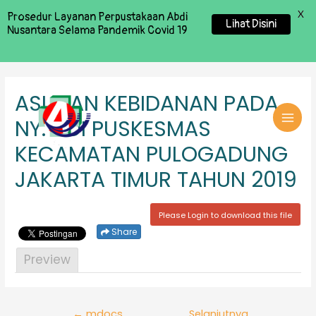
X
Prosedur Layanan Perpustakaan Abdi
Lihat Disini
Nusantara Selama Pandemik Covid 19
ASUHAN KEBIDANAN PADA
NY. L DI PUSKESMAS
MAI
KECAMATAN PULOGADUNG
MEN
JAKARTA TIMUR TAHUN 2019
Please Login to download this file
Share
Preview
Navigasi
←
mdocs
Selanjutnya