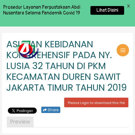
X
Prosedur Layanan Perpustakaan Abdi
Lihat Disini
Nusantara Selama Pandemik Covid 19
ASUHAN KEBIDANAN
KOMPREHENSIF PADA NY.
MAI
LUSIA 32 TAHUN DI PKM
MEN
KECAMATAN DUREN SAWIT
JAKARTA TIMUR TAHUN 2019
Please Login to download this file
Share
Preview