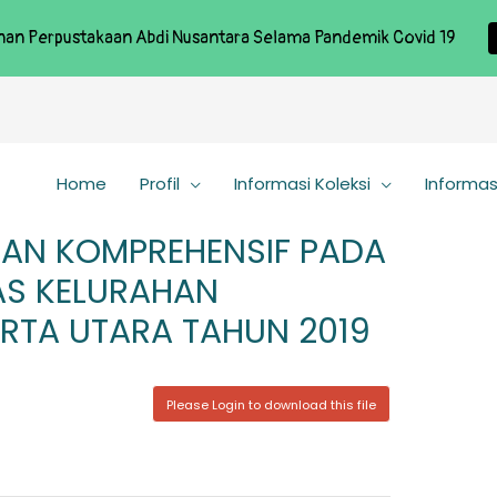
nan Perpustakaan Abdi Nusantara Selama Pandemik Covid 19
Home
Profil
Informasi Koleksi
Informas
AN KOMPREHENSIF PADA
AS KELURAHAN
RTA UTARA TAHUN 2019
Please Login to download this file