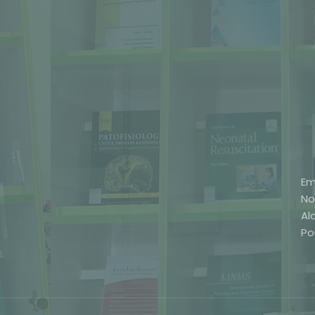
Em
No
Al
Po