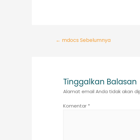
Navigasi
←
mdocs Sebelumnya
pos
Tinggalkan Balasan
Alamat email Anda tidak akan dip
Komentar
*