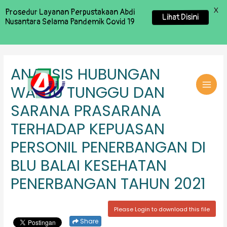
X
Prosedur Layanan Perpustakaan Abdi
Lihat Disini
Nusantara Selama Pandemik Covid 19
ANALISIS HUBUNGAN
WAKTU TUNGGU DAN
MAI
SARANA PRASARANA
MEN
TERHADAP KEPUASAN
PERSONIL PENERBANGAN DI
BLU BALAI KESEHATAN
PENERBANGAN TAHUN 2021
Please Login to download this file
Share