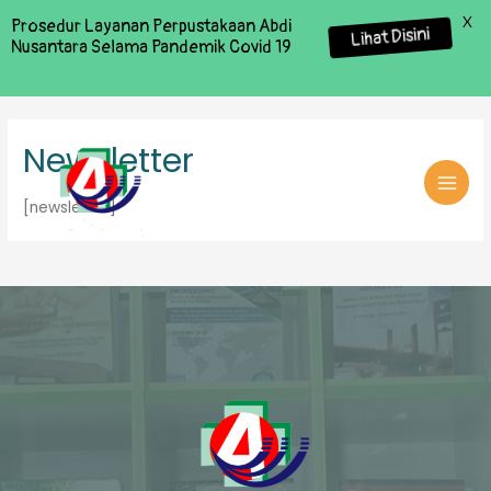
X
Prosedur Layanan Perpustakaan Abdi
Lihat Disini
Nusantara Selama Pandemik Covid 19
Newsletter
MAI
[newsletter]
MEN