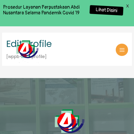
X
Prosedur Layanan Perpustakaan Abdi
Lihat Disini
Nusantara Selama Pandemik Covid 19
Edit Profile
MAI
[wppb-edit-profile]
MEN