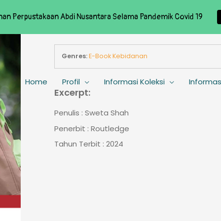
nan Perpustakaan Abdi Nusantara Selama Pandemik Covid 19
Genres:
E-Book Kebidanan
Home
Profil
Informasi Koleksi
Informas
Excerpt:
Penulis : Sweta Shah
Penerbit : Routledge
Tahun Terbit : 2024