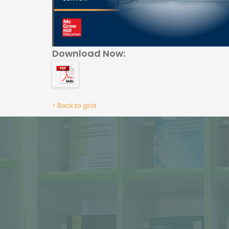
Download Now:
< Back to grid