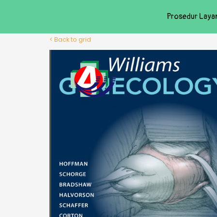
Prosedur Laya
< Back to grid