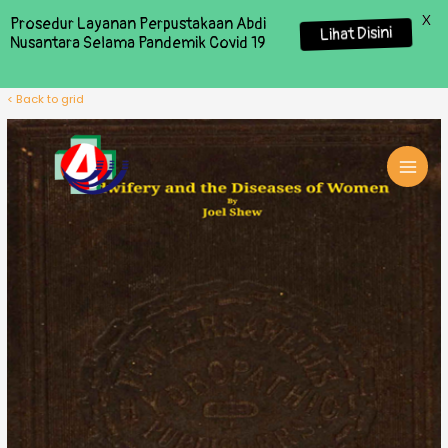
X
Prosedur Layanan Perpustakaan Abdi
Lihat Disini
Nusantara Selama Pandemik Covid 19
< Back to grid
MAI
MEN