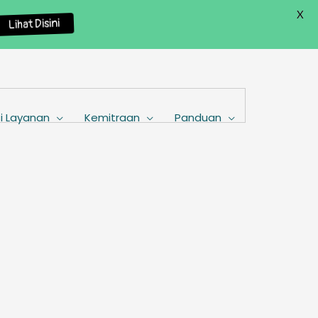
X
Lihat Disini
i Layanan
Kemitraan
Panduan