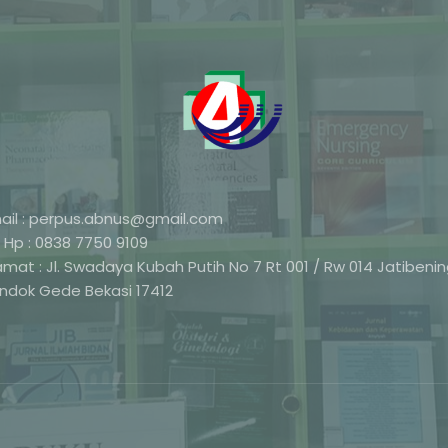
ail : perpus.abnus@gmail.com
 Hp : 0838 7750 9109
amat : Jl. Swadaya Kubah Putih No 7 Rt 001 / Rw 014 Jatibeni
ndok Gede Bekasi 17412