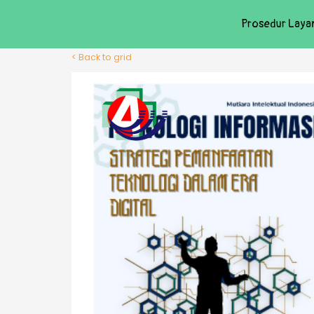
Prosedur Laya
< Back to grid