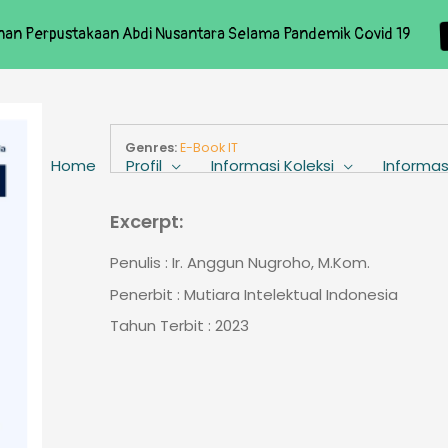
nan Perpustakaan Abdi Nusantara Selama Pandemik Covid 19
Genres:
E-Book IT
Home
Profil
Informasi Koleksi
Informas
Excerpt:
Penulis : Ir. Anggun Nugroho, M.Kom.
Penerbit : Mutiara Intelektual Indonesia
Tahun Terbit : 2023