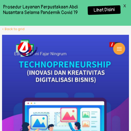
X
Prosedur Layanan Perpustakaan Abdi
Lihat Disini
Nusantara Selama Pandemik Covid 19
< Back to grid
MAI
MEN