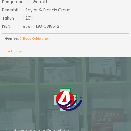
Pengarang : Lis Garratt
Penerbit : Taylor & Francis Group
Tahun : 2011
ISBN : 978-1-138-03156-2
Genres:
E-Book Kebidanan
< Back to grid
Email : perpus.abnus@gmail.com