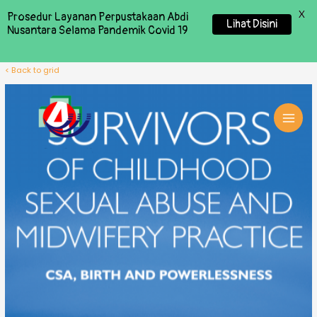
X
Prosedur Layanan Perpustakaan Abdi
Lihat Disini
Nusantara Selama Pandemik Covid 19
< Back to grid
MAI
MEN