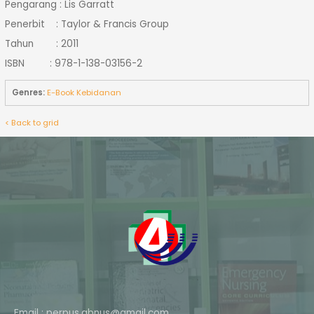
Pengarang : Lis Garratt
Penerbit : Taylor & Francis Group
Tahun : 2011
ISBN : 978-1-138-03156-2
Genres:
E-Book Kebidanan
< Back to grid
Email : perpus.abnus@gmail.com