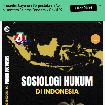
X
Prosedur Layanan Perpustakaan Abdi
Lihat Disini
Nusantara Selama Pandemik Covid 19
MAI
MEN