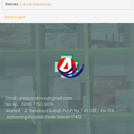
Genres:
E-Book Kebidanan
< Back to grid
Email : perpus.abnus@gmail.com
No Hp : 0838 7750 9109
Alamat : Jl. Swadaya Kubah Putih No 7 Rt 001 / Rw 014
Phone
Jatibening Pondok Gede Bekasi 17412