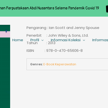
nan Perpustakaan Abdi Nusantara Selama Pandemik Covid 19
Pengarang : Ian Scott and Jenny Spouse
Penerbit : John Wiley & Sons, Ltd.
Home
Profil
Informasi Koleksi
Informas
Tahun : 2013
ISBN : 978-0-470-65606-8
Genres:
E-Book Keperawatan