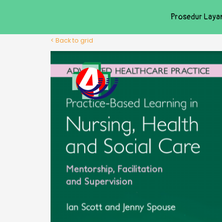
Prosedur Laya
< Back to grid