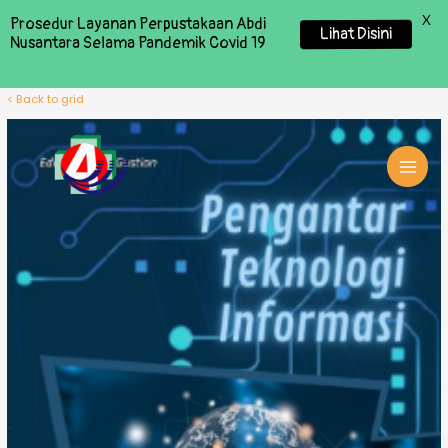
X
Prosedur Layanan Perpustakaan Abdi
Lihat Disini
Nusantara Selama Pandemik Covid 19
< Back to grid
MAI
MEN