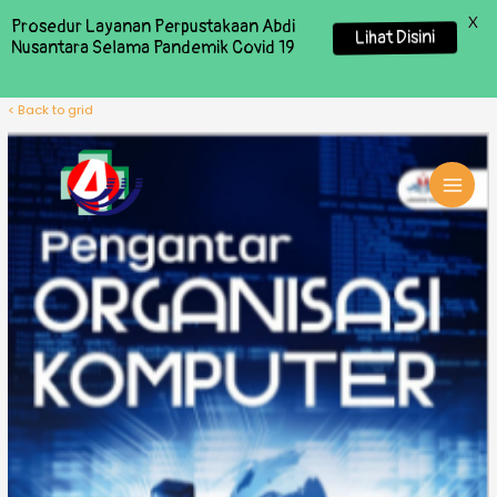
X
Prosedur Layanan Perpustakaan Abdi
Lihat Disini
Nusantara Selama Pandemik Covid 19
< Back to grid
MAI
MEN