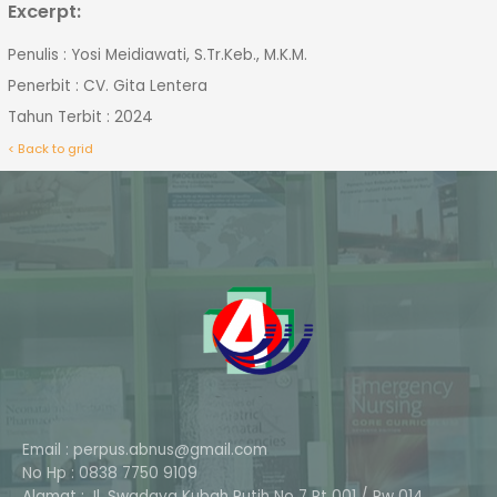
Excerpt:
Penulis : Yosi Meidiawati, S.Tr.Keb., M.K.M.
Penerbit : CV. Gita Lentera
Tahun Terbit : 2024
< Back to grid
Email : perpus.abnus@gmail.com
No Hp : 0838 7750 9109
Alamat : Jl. Swadaya Kubah Putih No 7 Rt 001 / Rw 014