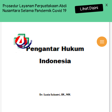
X
Prosedur Layanan Perpustakaan Abdi
Lihat Disini
Nusantara Selama Pandemik Covid 19
MAI
MEN