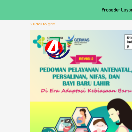
Prosedur Laya
< Back to grid