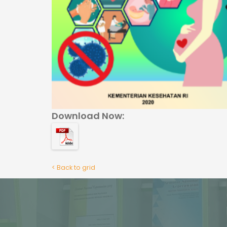
Download Now:
< Back to grid