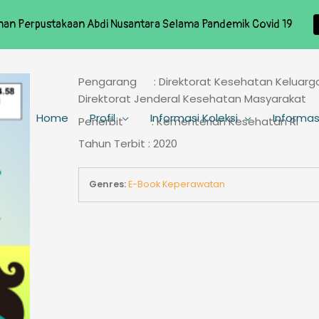
nan Perpustakaan Abdi Nusantara Selama Pandemik Covid 19
Pengarang : Direktorat Kesehatan Keluarg
Direktorat Jenderal Kesehatan Masyarakat
Home
Profil
Informasi Koleksi
Informas
Penerbit : Kementerian Kesehatan RI
Tahun Terbit : 2020
Genres:
E-Book Keperawatan