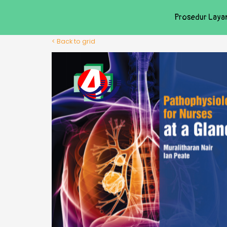
Prosedur Laya
< Back to grid