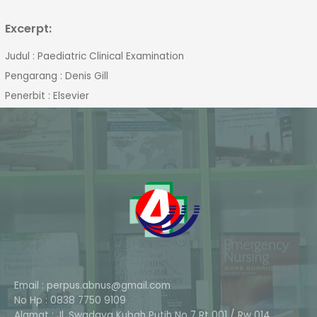
Excerpt:
Judul : Paediatric Clinical Examination
Pengarang : Denis Gill
Penerbit : Elsevier
Email : perpus.abnus@gmail.com
No Hp : 0838 7750 9109
Alamat : Jl. Swadaya Kubah Putih No 7 Rt 001 / Rw 014