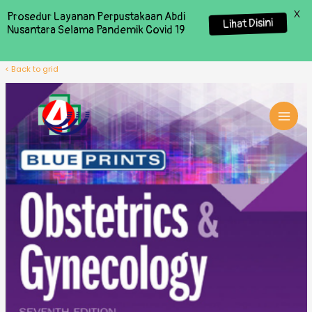
X
Prosedur Layanan Perpustakaan Abdi
Lihat Disini
Nusantara Selama Pandemik Covid 19
< Back to grid
MAI
MEN