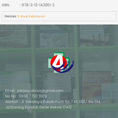
ISBN : 978-3-13-143951-2
Genres:
E-Book Kebidanan
Email : perpus.abnus@gmail.com
No Hp : 0838 7750 9109
Alamat : Jl. Swadaya Kubah Putih No 7 Rt 001 / Rw 014
Phone
Jatibening Pondok Gede Bekasi 17412