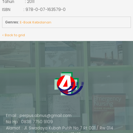
Tahun : 2011
ISBN : 978-0-07-163579-0
Genres:
E-Book Kebidanan
< Back to grid
Email : perpus.abnus@gmail.com
No Hp : 0838 7750 9109
Alamat : Jl. Swadaya Kubah Putih No 7 Rt 001 / Rw 014