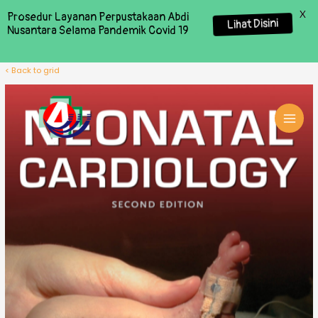
X
Prosedur Layanan Perpustakaan Abdi
Lihat Disini
Nusantara Selama Pandemik Covid 19
< Back to grid
MAI
MEN