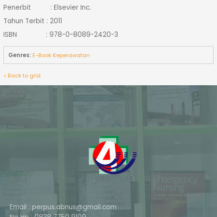
Penerbit : Elsevier Inc.
Tahun Terbit : 2011
ISBN : 978-0-8089-2420-3
Genres:
E-Book Keperawatan
< Back to grid
Email : perpus.abnus@gmail.com