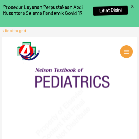
X
Prosedur Layanan Perpustakaan Abdi
Lihat Disini
Nusantara Selama Pandemik Covid 19
< Back to grid
MAI
MEN