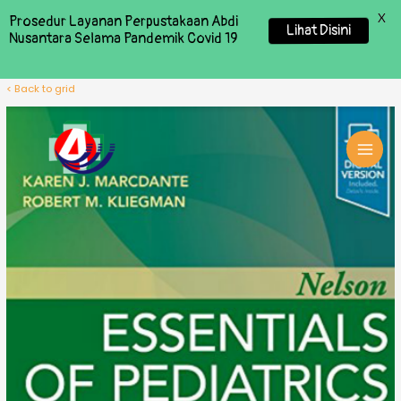
X
Prosedur Layanan Perpustakaan Abdi
Lihat Disini
Nusantara Selama Pandemik Covid 19
< Back to grid
MAI
MEN