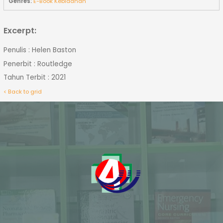
Genres:
E-Book Kebidanan
Excerpt:
Penulis : Helen Baston
Penerbit : Routledge
Tahun Terbit : 2021
< Back to grid