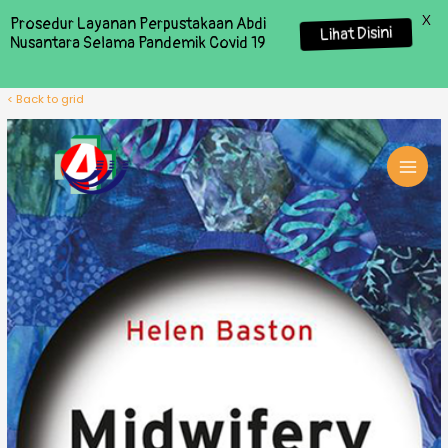
X
Prosedur Layanan Perpustakaan Abdi
Lihat Disini
Nusantara Selama Pandemik Covid 19
< Back to grid
MAI
MEN