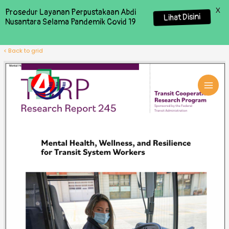
X
Prosedur Layanan Perpustakaan Abdi
Lihat Disini
Nusantara Selama Pandemik Covid 19
< Back to grid
MAI
MEN