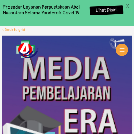
X
Prosedur Layanan Perpustakaan Abdi
Lihat Disini
Nusantara Selama Pandemik Covid 19
< Back to grid
MAI
MEN