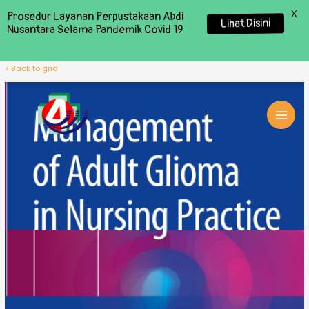
X
Prosedur Layanan Perpustakaan Abdi
Lihat Disini
Nusantara Selama Pandemik Covid 19
< Back to grid
MAI
MEN