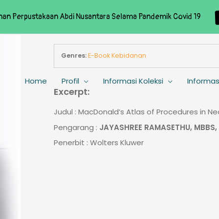
nan Perpustakaan Abdi Nusantara Selama Pandemik Covid 19
Genres:
E-Book Kebidanan
Home
Profil
Informasi Koleksi
Informas
Excerpt:
Judul : MacDonald’s Atlas of Procedures in Ne
Pengarang :
JAYASHREE RAMASETHU, MBBS, 
Penerbit : Wolters Kluwer