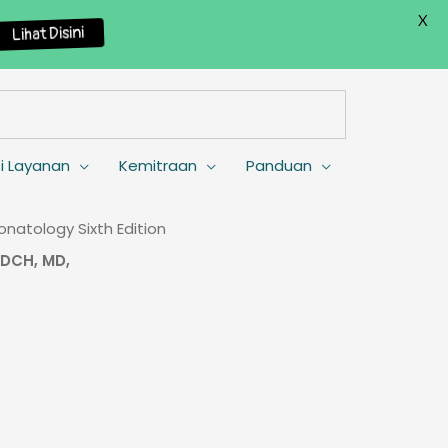
X
Lihat Disini
i Layanan
Kemitraan
Panduan
onatology Sixth Edition
DCH, MD,