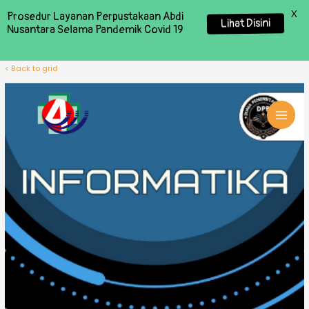
X
Prosedur Layanan Perpustakaan Abdi
Lihat Disini
Nusantara Selama Pandemik Covid 19
< Back to grid
MAI
MEN