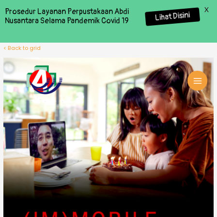
X
Prosedur Layanan Perpustakaan Abdi
Lihat Disini
Nusantara Selama Pandemik Covid 19
< Back to grid
MAI
MEN