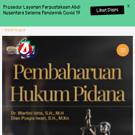
X
Prosedur Layanan Perpustakaan Abdi
Lihat Disini
Nusantara Selama Pandemik Covid 19
< Back to grid
MAI
MEN