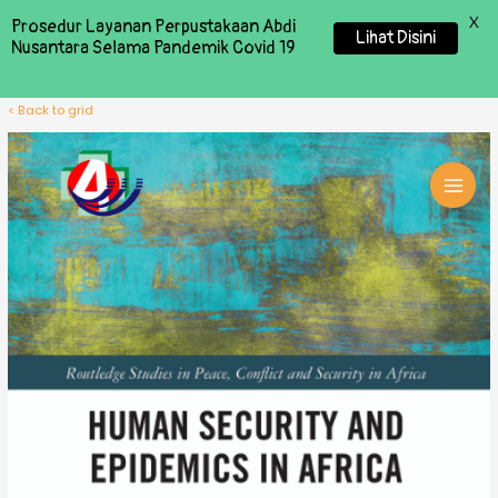
X
Prosedur Layanan Perpustakaan Abdi
Lihat Disini
Nusantara Selama Pandemik Covid 19
< Back to grid
MAI
MEN