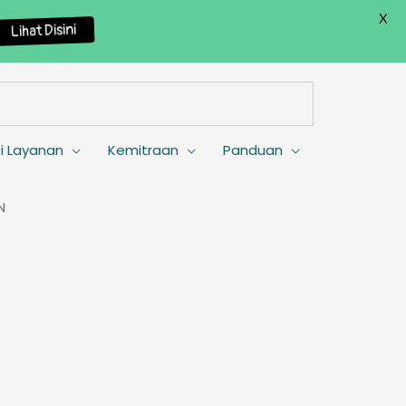
X
Lihat Disini
i Layanan
Kemitraan
Panduan
N