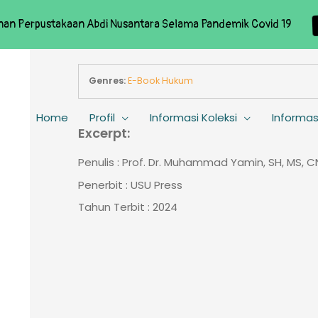
nan Perpustakaan Abdi Nusantara Selama Pandemik Covid 19
Genres:
E-Book Hukum
Home
Profil
Informasi Koleksi
Informas
Excerpt:
Penulis : Prof. Dr. Muhammad Yamin, SH, MS, C
Penerbit : USU Press
Tahun Terbit : 2024