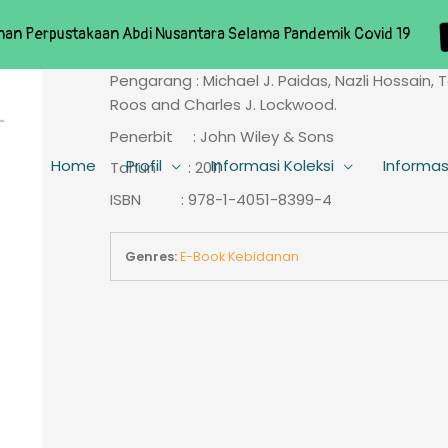
nan Perpustakaan Abdi Nusantara Selama Pandemik Covid 19
Pengarang : Michael J. Paidas, Nazli Hossain, 
Roos and Charles J. Lockwood.
Penerbit : John Wiley & Sons
Home
Profil
Informasi Koleksi
Informas
Tahun : 2011
ISBN : 978-1-4051-8399-4
Genres:
E-Book Kebidanan